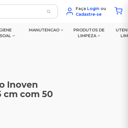
Faça
Login
ou
Cadastre-se
GIENE
MANUTENCAO
PRODUTOS DE
UTEN
SSOAL
LIMPEZA
LI
o Inoven
5 cm com 50