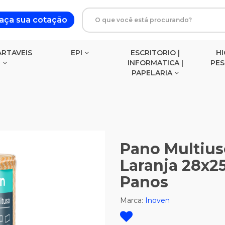
aça sua cotação
RTAVEIS
EPI
ESCRITORIO |
HI
INFORMATICA |
PE
PAPELARIA
BLOCOS DE ANOTACOES
Pano Multius
Laranja 28x2
Panos
Marca:
Inoven