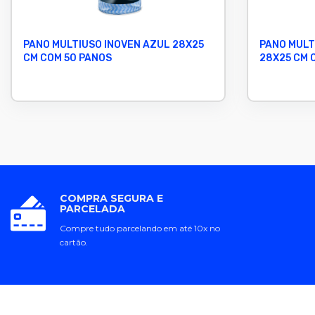
PANO MULTIUSO INOVEN AZUL 28X25
PANO MULT
CM COM 50 PANOS
28X25 CM 
COMPRA SEGURA E
PARCELADA
Compre tudo parcelando em até 10x no
cartão.