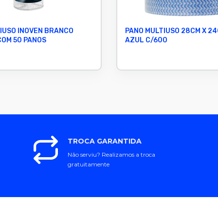
IUSO INOVEN BRANCO
PANO MULTIUSO 28CM X 24
COM 50 PANOS
AZUL C/600
TROCA GARANTIDA
Não serviu? Realizamos a troca
gratuitamente