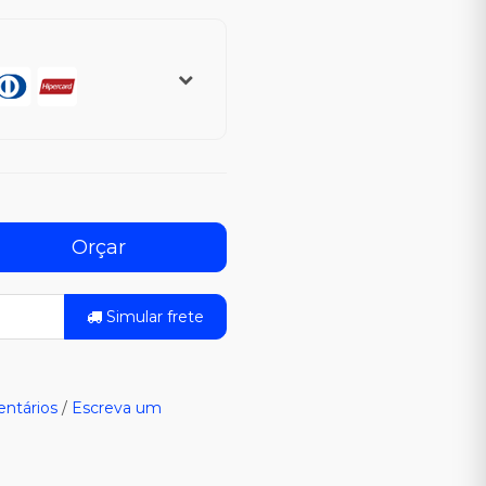
Orçar
Simular frete
ntários
/
Escreva um