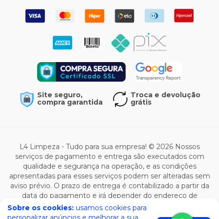
Site seguro,
Troca e devolução
compra garantida
grátis
L4 Limpeza - Tudo para sua empresa! © 2026 Nossos
serviços de pagamento e entrega são executados com
qualidade e segurança na operação, e as condições
apresentadas para esses serviços podem ser alteradas sem
aviso prévio. O prazo de entrega é contabilizado a partir da
data do pagamento e irá depender do endereço de
entrega e da modalidade selecionada. Todas as ofertas de
Sobre os cookies:
usamos cookies para
produto são válidas enquanto durar o estoque e estão
personalizar anúncios e melhorar a sua