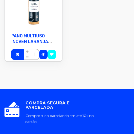
PANO MULTIUSO
INOVEN LARANJA
28X25 CM COM 50
PANOS
COMPRA SEGURA E
PARCELADA
Compre tudo parcelando em até 10x no
cartão.