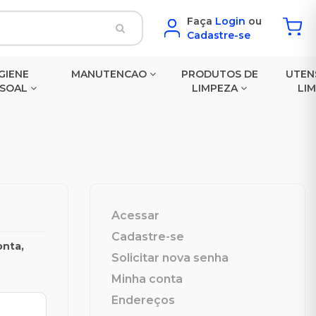
Faça
Login
ou
Cadastre-se
GIENE
MANUTENCAO
PRODUTOS DE
UTEN
SSOAL
LIMPEZA
LI
Acessar
Cadastre-se
onta,
Solicitar nova senha
Minha conta
Endereços