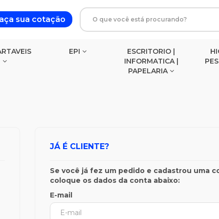
aça sua cotação
RTAVEIS
EPI
ESCRITORIO |
HI
INFORMATICA |
PE
PAPELARIA
BLOCOS DE ANOTACOES
JÁ É CLIENTE?
Se você já fez um pedido e cadastrou uma c
coloque os dados da conta abaixo:
E-mail