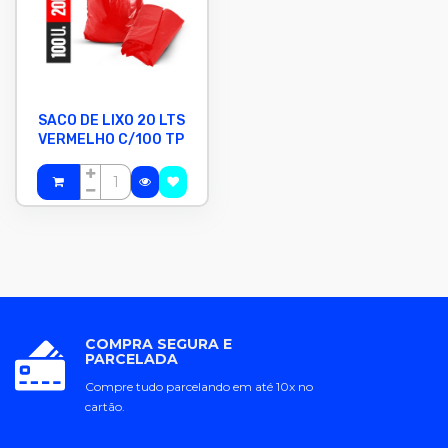
SACO DE LIXO 20 LTS
VERMELHO C/100 TP
COMPRA SEGURA E
PARCELADA
Compre tudo parcelando em até 10x no
cartão.