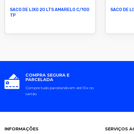
SACO DE LIXO 20 LTS AMARELO C/100
SACO DE LI
TP
COMPRA SEGURA E
PARCELADA
Compre tudo parcelando em até 10x no
cartão.
INFORMAÇÕES
SERVIÇOS A