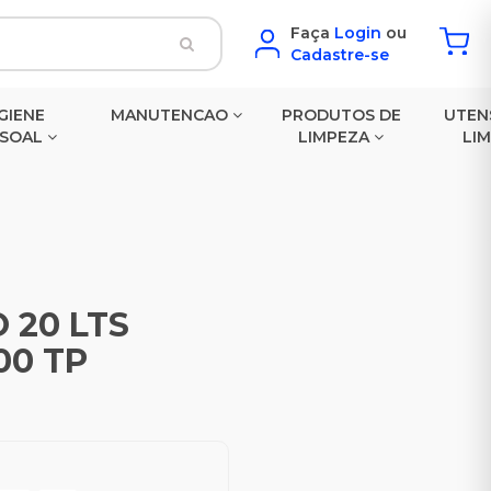
Faça
Login
ou
Cadastre-se
GIENE
MANUTENCAO
PRODUTOS DE
UTEN
SSOAL
LIMPEZA
LI
 20 LTS
00 TP