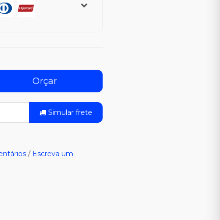
Orçar
Simular frete
ntários
/
Escreva um