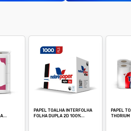
PAPEL TOALHA INTERFOLHA
PAPEL T
HA
FOLHA DUPLA 2D 100%
THORIUM 
LOSE
CELULOSE 22,5X21 CX C/1000
20X100 
NOBRE