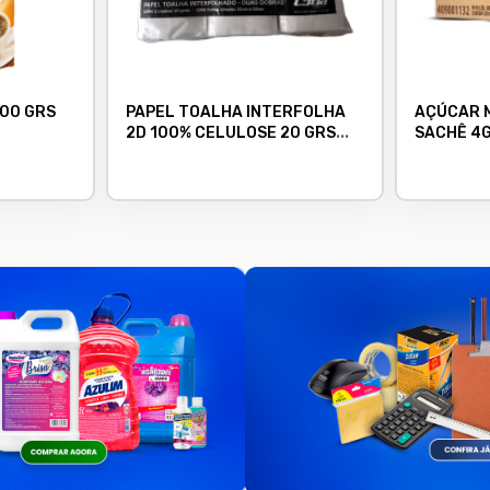
500 GRS
PAPEL TOALHA INTERFOLHA
AÇÚCAR 
2D 100% CELULOSE 20 GRS
SACHÊ 4G
22X20 CX C/4800 ROYAL
UNIDADES
SILVER
PRÁTICO