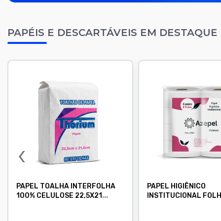
PAPÉIS E DESCARTÁVEIS EM DESTAQUE
‹
PAPEL TOALHA INTERFOLHA
PAPEL HIGIÊNICO
100% CELULOSE 22,5X21
INSTITUCIONAL FOL
THORIUM – EXTRA BRANCO E
SIMPLES 100% CELU
SUPER ABSORVENTE
8X250M - AZEPEL