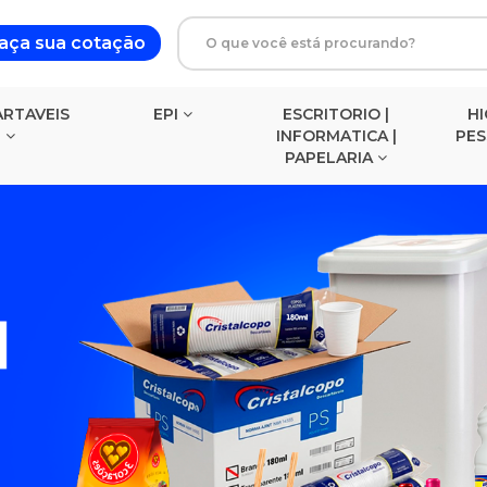
aça sua cotação
RTAVEIS
EPI
ESCRITORIO |
HI
INFORMATICA |
PE
PAPELARIA
BLOCOS DE ANOTACOES