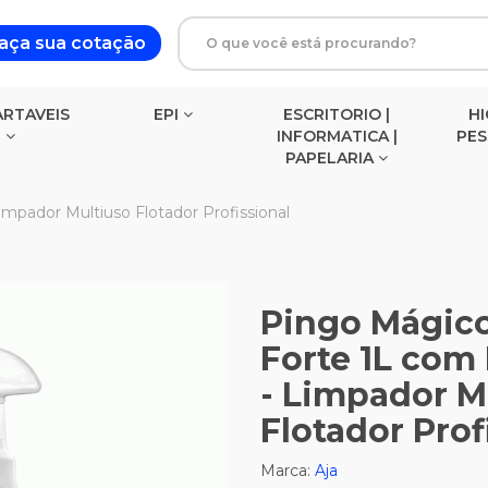
aça sua cotação
RTAVEIS
EPI
ESCRITORIO |
HI
INFORMATICA |
PE
PAPELARIA
BLOCOS DE ANOTACOES
impador Multiuso Flotador Profissional
Pingo Mágico
Forte 1L com
- Limpador M
Flotador Prof
Marca:
Aja