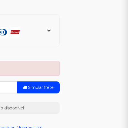
Simular frete
o disponível
ntários
/
Escreva um