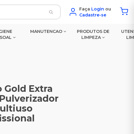
Faça
Login
ou
Cadastre-se
GIENE
MANUTENCAO
PRODUTOS DE
UTEN
SSOAL
LIMPEZA
LI
 Gold Extra
 Pulverizador
ultiuso
issional