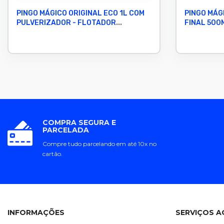
PINGO MÁGICO ORIGINAL ECO 1L COM
PINGO MÁG
PULVERIZADOR - FLOTADOR
FINAL 500M
DESENGORDURANTE MULTIUSO
PROTEÇÃO
COMPRA SEGURA E
PARCELADA
Compre tudo parcelando em até 10x no
cartão.
INFORMAÇÕES
SERVIÇOS A