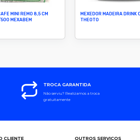
AFE MINI REMO 8,5 CM
MEXEDOR MADEIRA DRINK 
/500 MEXABEM
THEOTO
TROCA GARANTIDA
Não serviu? Realizamos a troca
gratuitamente
O CLIENTE
OUTROS SERVIÇOS