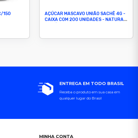
C/150
AÇÚCAR MASCAVO UNIÃO SACHÊ 4G -
CAIXA COM 200 UNIDADES - NATURAL
E PRÁTICO
ENTREGA EM TODO BRASIL
Receba o produto em sua casa em
qualquer lugar do Brasil
MINHA CONTA