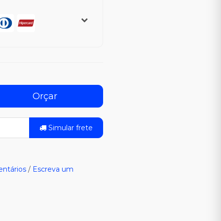
Orçar
Simular frete
ntários
/
Escreva um