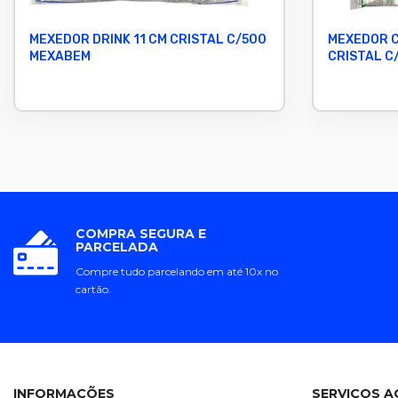
MEXEDOR DRINK 11 CM CRISTAL C/500
MEXEDOR C
MEXABEM
CRISTAL C
COMPRA SEGURA E
PARCELADA
Compre tudo parcelando em até 10x no
cartão.
INFORMAÇÕES
SERVIÇOS A