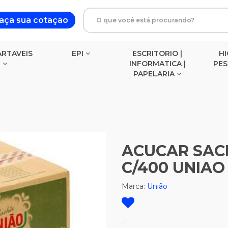
aça sua cotação
RTAVEIS
EPI
ESCRITORIO |
HI
INFORMATICA |
PE
PAPELARIA
BLOCOS DE ANOTACOES
ACUCAR SAC
C/400 UNIAO
Marca:
União