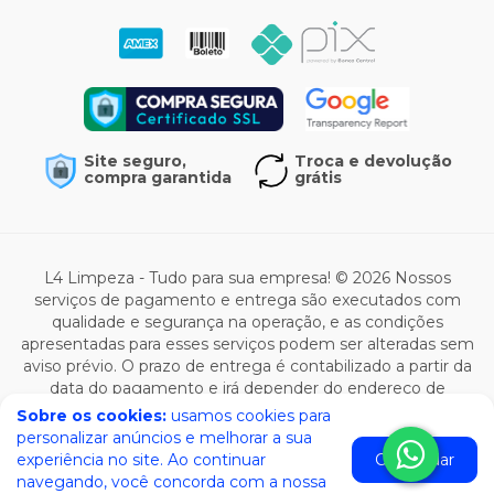
Site seguro,
Troca e devolução
compra garantida
grátis
L4 Limpeza - Tudo para sua empresa! © 2026 Nossos
serviços de pagamento e entrega são executados com
qualidade e segurança na operação, e as condições
apresentadas para esses serviços podem ser alteradas sem
aviso prévio. O prazo de entrega é contabilizado a partir da
data do pagamento e irá depender do endereço de
entrega e da modalidade selecionada. Todas as ofertas de
Sobre os cookies:
usamos cookies para
produto são válidas enquanto durar o estoque e estão
personalizar anúncios e melhorar a sua
sujeitas a alterações de preço e condições.
experiência no site. Ao continuar
Concordar
navegando, você concorda com a nossa