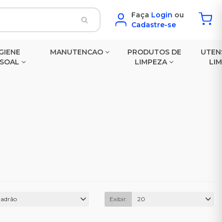
Faça
Login
ou
Cadastre-se
GIENE
MANUTENCAO
PRODUTOS DE
UTEN
SSOAL
LIMPEZA
LI
adrão
Exibir:
20