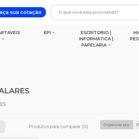
aça sua cotação
RTAVEIS
EPI
ESCRITORIO |
HI
INFORMATICA |
PE
PAPELARIA
BLOCOS DE ANOTACOES
ALARES
ES
Organizar por:
P
Produtos para comparar (0)