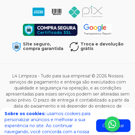
Site seguro,
Troca e devolução
compra garantida
grátis
L4 Limpeza - Tudo para sua empresa! © 2026 Nossos
serviços de pagamento e entrega são executados com
qualidade e segurança na operação, e as condições
apresentadas para esses serviços podem ser alteradas sem
aviso prévio. O prazo de entrega é contabilizado a partir da
data do pagamento e irá depender do endereço de
entrega e da modalidade selecionada. Todas as ofertas de
Sobre os cookies:
usamos cookies para
produto são válidas enquanto durar o estoque e estão
personalizar anúncios e melhorar a sua
sujeitas a alterações de preço e condições.
experiência no site. Ao continuar
Concordar
navegando, você concorda com a nossa