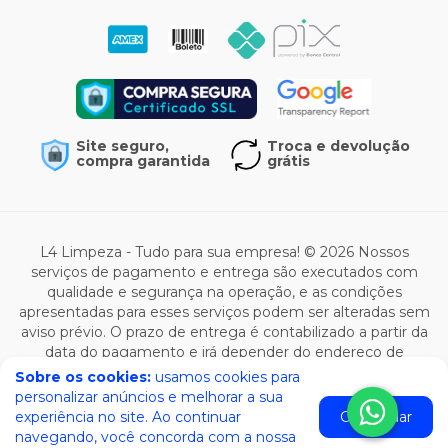
Site seguro,
Troca e devolução
compra garantida
grátis
L4 Limpeza - Tudo para sua empresa! © 2026 Nossos
serviços de pagamento e entrega são executados com
qualidade e segurança na operação, e as condições
apresentadas para esses serviços podem ser alteradas sem
aviso prévio. O prazo de entrega é contabilizado a partir da
data do pagamento e irá depender do endereço de
entrega e da modalidade selecionada. Todas as ofertas de
Sobre os cookies:
usamos cookies para
produto são válidas enquanto durar o estoque e estão
personalizar anúncios e melhorar a sua
sujeitas a alterações de preço e condições.
experiência no site. Ao continuar
Concordar
navegando, você concorda com a nossa