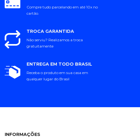
Compre tudo parcelando em até 10x no
cartão.
TROCA GARANTIDA
Não serviu? Realizamos a troca
gratuitamente
ENTREGA EM TODO BRASIL
Receba o produto em sua casa em
qualquer lugar do Brasil
INFORMAÇÕES